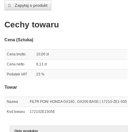
Zapytaj o produkt
Cechy towaru
Cena (Sztuka)
Cena brutto
10,00 zł
Cena netto
8,13 zł
Podatek VAT
23 %
Towar
Nazwa
FILTR POW. HONDA GX160 , GX200 BASE ( 17210-ZE1-505 , 17
Kod towaru
17210ZE1505E
Opis produktu