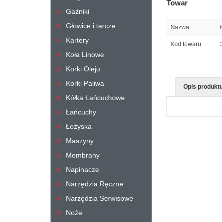
Towar
Gaźniki
Głowice i tarcze
Nazwa
Kartery
Kod towaru
Koła Linowe
Korki Oleju
Korki Paliwa
Opis produkt
Kółka Łańcuchowe
Łańcuchy
Łożyska
Maszyny
Membrany
Napinacze
Narzędzia Ręczne
Narzędzia Serwisowe
Noże