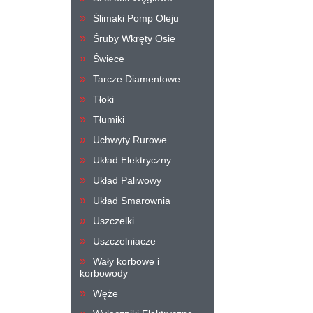
Ślimaki Pomp Oleju
Śruby Wkręty Osie
Świece
Tarcze Diamentowe
Tłoki
Tłumiki
Uchwyty Rurowe
Układ Elektryczny
Układ Paliwowy
Układ Smarownia
Uszczelki
Uszczelniacze
Wały korbowe i
korbowody
Węże