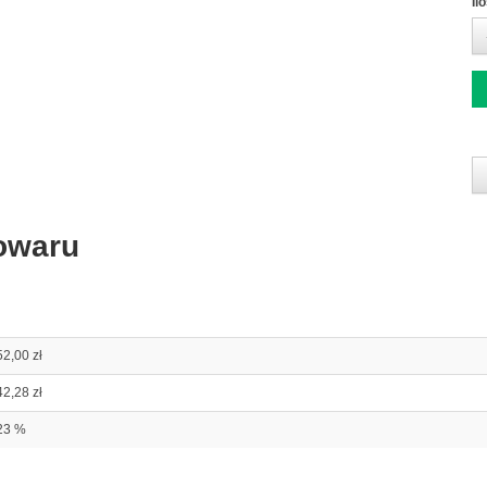
Il
owaru
52,00 zł
42,28 zł
23 %