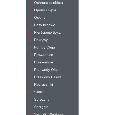
Ochrona osobista
Opony i Dętki
Osłony
Pasy klinowe
Pierścienie tłoka
Pokrywy
Pompy Oleju
Prowadnice
Przekładnie
Przewody Oleju
Przewody Paliwa
Rozruszniki
Silniki
Sprężyny
Sprzęgła
Szczotki Węglowe