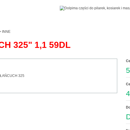
>
INNE
H 325" 1,1 59DL
Ce
5
Ce
4
Do
D