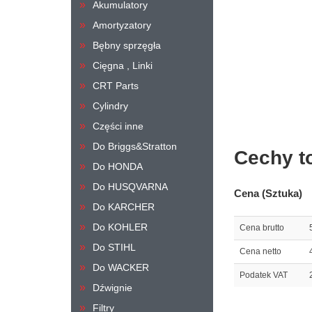
Akumulatory
Amortyzatory
Bębny sprzęgła
Cięgna , Linki
CRT Parts
Cylindry
Części inne
Do Briggs&Stratton
Cechy t
Do HONDA
Do HUSQVARNA
Cena (Sztuka)
Do KARCHER
Do KOHLER
Cena brutto
Do STIHL
Cena netto
Do WACKER
Podatek VAT
Dźwignie
Filtry