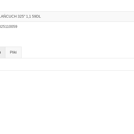
ŁAŃCUCH 325" 1,1 59DL
325110059
u
Pliki