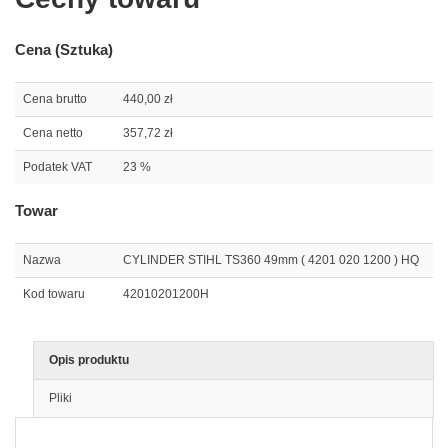
Cena (Sztuka)
Cena brutto
440,00 zł
Cena netto
357,72 zł
Podatek VAT
23 %
Towar
Nazwa
CYLINDER STIHL TS360 49mm ( 4201 020 1200 ) HQ
Kod towaru
42010201200H
Opis produktu
Pliki