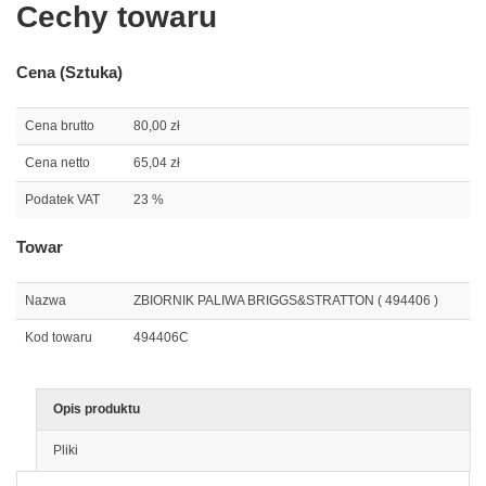
Cechy towaru
Cena (Sztuka)
Cena brutto
80,00 zł
Cena netto
65,04 zł
Podatek VAT
23 %
Towar
Nazwa
ZBIORNIK PALIWA BRIGGS&STRATTON ( 494406 )
Kod towaru
494406C
Opis produktu
Pliki