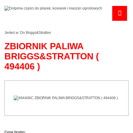
Jesteś w:
Do Briggs&Stratton
ZBIORNIK PALIWA
BRIGGS&STRATTON (
494406 )
Cena brutto: