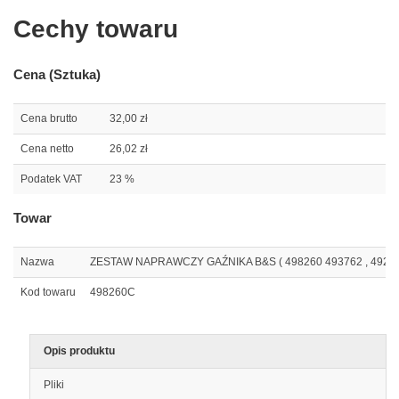
Cechy towaru
Cena (Sztuka)
Cena brutto
32,00 zł
Cena netto
26,02 zł
Podatek VAT
23 %
Towar
Nazwa
ZESTAW NAPRAWCZY GAŹNIKA B&S ( 498260 493762 , 49249
Kod towaru
498260C
Opis produktu
Pliki