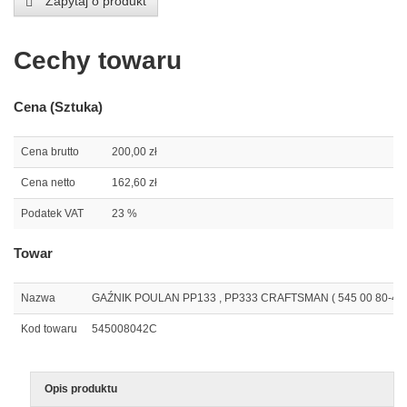
Zapytaj o produkt
Cechy towaru
Cena (Sztuka)
Cena brutto
200,00 zł
Cena netto
162,60 zł
Podatek VAT
23 %
Towar
Nazwa
GAŹNIK POULAN PP133 , PP333 CRAFTSMAN ( 545 00 80-42 , 
Kod towaru
545008042C
Opis produktu