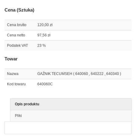
Cena (Sztuka)
Cena brutto
120,00 zł
Cena netto
97,56 zł
Podatek VAT
23 %
Towar
Nazwa
GAŹNIK TECUMSEH ( 640060 , 640222 , 640340 )
Kod towaru
640060C
Opis produktu
Pliki