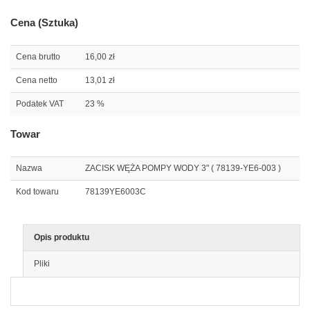
Cena (Sztuka)
Cena brutto
16,00 zł
Cena netto
13,01 zł
Podatek VAT
23 %
Towar
Nazwa
ZACISK WĘŻA POMPY WODY 3" ( 78139-YE6-003 )
Kod towaru
78139YE6003C
Opis produktu
Pliki