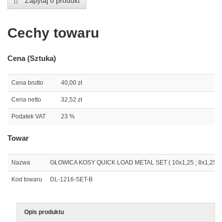
Zapytaj o produkt
Cechy towaru
Cena (Sztuka)
Cena brutto
40,00 zł
Cena netto
32,52 zł
Podatek VAT
23 %
Towar
Nazwa
GŁOWICA KOSY QUICK LOAD METAL SET ( 10x1,25 ; 8x1,25 ; 1
Kod towaru
DL-1216-SET-B
Opis produktu