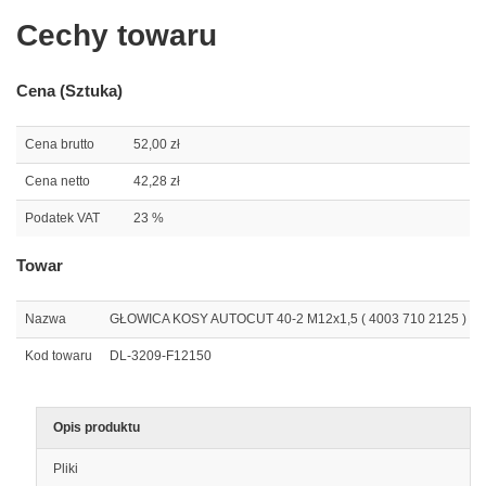
Cechy towaru
Cena (Sztuka)
Cena brutto
52,00 zł
Cena netto
42,28 zł
Podatek VAT
23 %
Towar
Nazwa
GŁOWICA KOSY AUTOCUT 40-2 M12x1,5 ( 4003 710 2125 )
Kod towaru
DL-3209-F12150
Opis produktu
Pliki