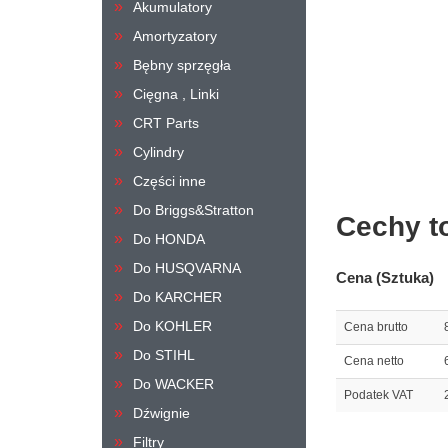
Akumulatory
Amortyzatory
Bębny sprzęgła
Cięgna , Linki
CRT Parts
Cylindry
Części inne
Do Briggs&Stratton
Cechy t
Do HONDA
Do HUSQVARNA
Cena (Sztuka)
Do KARCHER
Do KOHLER
Cena brutto
Do STIHL
Cena netto
Do WACKER
Podatek VAT
Dźwignie
Filtry