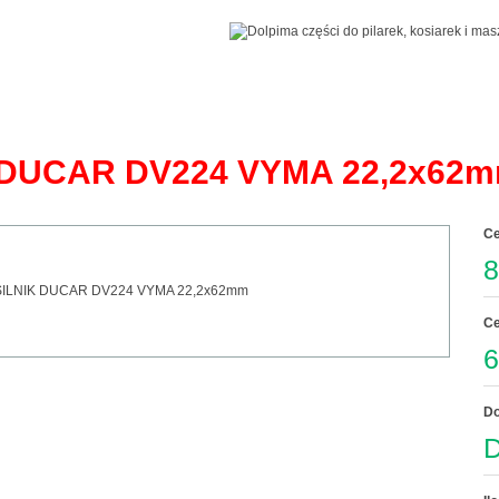
 DUCAR DV224 VYMA 22,2x62
Ce
8
Ce
6
Do
D