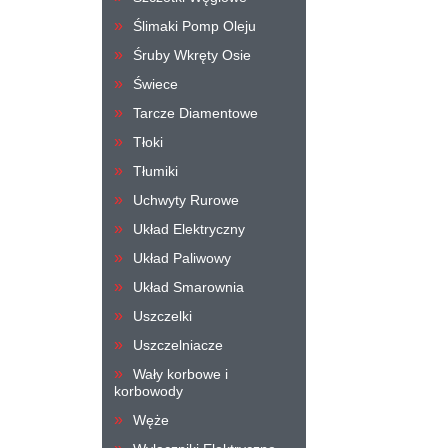
Ślimaki Pomp Oleju
Śruby Wkręty Osie
Świece
Tarcze Diamentowe
Tłoki
Tłumiki
Uchwyty Rurowe
Układ Elektryczny
Układ Paliwowy
Układ Smarownia
Uszczelki
Uszczelniacze
Wały korbowe i
korbowody
Węże