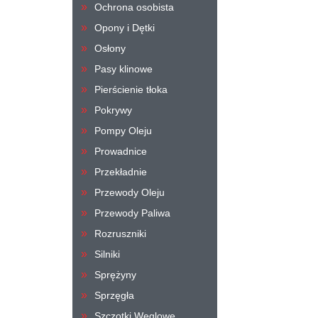
Ochrona osobista
Opony i Dętki
Osłony
Pasy klinowe
Pierścienie tłoka
Pokrywy
Pompy Oleju
Prowadnice
Przekładnie
Przewody Oleju
Przewody Paliwa
Rozruszniki
Silniki
Sprężyny
Sprzęgła
Szczotki Węglowe