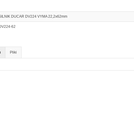
SILNIK DUCAR DV224 VYMA 22,2x62mm
DV224-62
u
Pliki