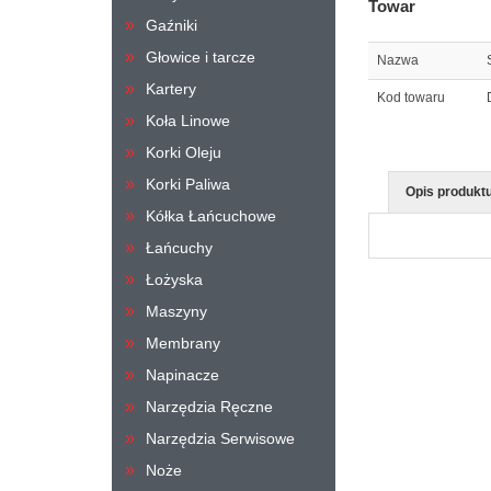
Towar
Gaźniki
Głowice i tarcze
Nazwa
Kartery
Kod towaru
Koła Linowe
Korki Oleju
Korki Paliwa
Opis produkt
Kółka Łańcuchowe
Łańcuchy
Łożyska
Maszyny
Membrany
Napinacze
Narzędzia Ręczne
Narzędzia Serwisowe
Noże