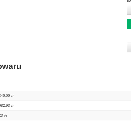
Il
owaru
840,00 zł
682,93 zł
23 %