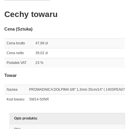
Cechy towaru
Cena (Sztuka)
Cena brutto
47,99 zł
Cena netto
39,02 zł
Podatek VAT
23 %
Towar
Nazwa
PROWADNICA DOLPIMA 3/8" 1,3mm 35cm/14" ( 140SPEA074 , 
Kod towaru
SW14-50NR
Opis produktu