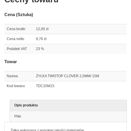
Cena (Sztuka)
Cena brutto
12,00 zł
Cena netto
9,76 zł
Podatek VAT
23 %
Towar
Nazwa
ŻYŁKA TWISTOP CLOVER 2,0MM/ 15M
Kod towaru
TDC20M15
Opis produktu
Pliki
Żyłka wykonana z wysokiej jakości materiałów.