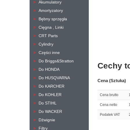
Akumulatory
Amortyzatory
Bębny sprzęgła
Cięgna , Linki
CRT Parts
Cylindry
Części inne
Do Briggs&Stratton
Cechy t
Do HONDA
Do HUSQVARNA
Cena (Sztuka)
Do KARCHER
Do KOHLER
Cena brutto
Do STIHL
Cena netto
Do WACKER
Podatek VAT
Dźwignie
Filtry