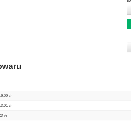
Il
owaru
16,00 zł
13,01 zł
23 %