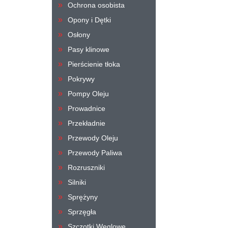
Ochrona osobista
Opony i Dętki
Osłony
Pasy klinowe
Pierścienie tłoka
Pokrywy
Pompy Oleju
Prowadnice
Przekładnie
Przewody Oleju
Przewody Paliwa
Rozruszniki
Silniki
Sprężyny
Sprzęgła
Szczotki Węglowe