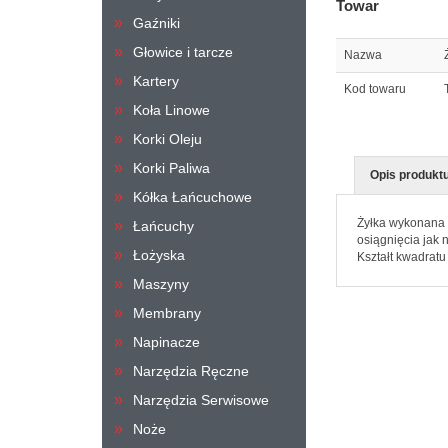
Towar
Gaźniki
Głowice i tarcze
Nazwa
Kartery
Kod towaru
Koła Linowe
Korki Oleju
Korki Paliwa
Opis produkt
Kółka Łańcuchowe
Żyłka wykonana 
Łańcuchy
osiągnięcia jak 
Łożyska
Kształt kwadratu
Maszyny
Membrany
Napinacze
Narzędzia Ręczne
Narzędzia Serwisowe
Noże