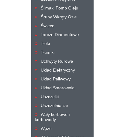
Ślimaki Pomp Oleju
Śruby Wkręty Osie
Świece
Tarcze Diamentowe
Tłoki
Tłumiki
Uchwyty Rurowe
Układ Elektryczny
Układ Paliwowy
Układ Smarownia
Uszczelki
Uszczelniacze
Wały korbowe i
korbowody
Węże