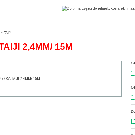
>
TAIJI
TAIJI 2,4MM/ 15M
Ce
1
Ce
1
Do
D