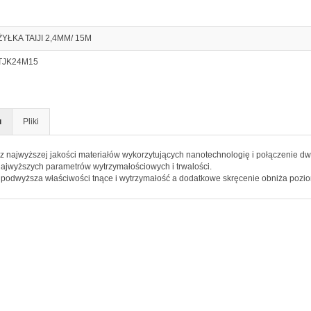
ŻYŁKA TAIJI 2,4MM/ 15M
TJK24M15
u
Pliki
z najwyższej jakości materiałów wykorzytujących nanotechnologię i połączenie d
najwyższych parametrów wytrzymałościowych i trwalości.
 podwyższa właściwości tnące i wytrzymałość a dodatkowe skręcenie obniża poziom