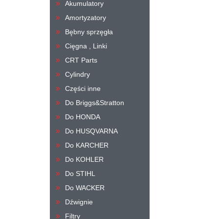
Akumulatory
Amortyzatory
Bębny sprzęgła
Cięgna , Linki
CRT Parts
Cylindry
Części inne
Do Briggs&Stratton
Do HONDA
Do HUSQVARNA
Do KARCHER
Do KOHLER
Do STIHL
Do WACKER
Dźwignie
Filtry