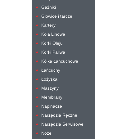
Gaźniki
Głowice i tarcze
Kartery
Koła Linowe
Korki Oleju
Korki Paliwa
Kółka Łańcuchowe
Łańcuchy
Łożyska
Maszyny
Membrany
Napinacze
Narzędzia Ręczne
Narzędzia Serwisowe
Noże