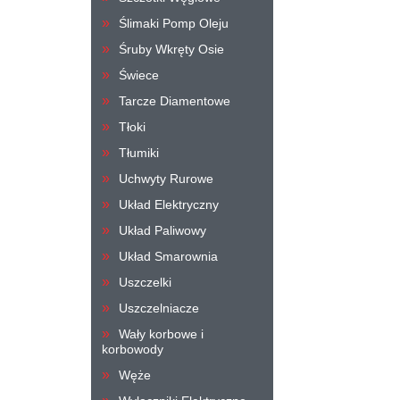
Ślimaki Pomp Oleju
Śruby Wkręty Osie
Świece
Tarcze Diamentowe
Tłoki
Tłumiki
Uchwyty Rurowe
Układ Elektryczny
Układ Paliwowy
Układ Smarownia
Uszczelki
Uszczelniacze
Wały korbowe i
korbowody
Węże