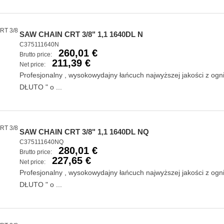
SAW CHAIN CRT 3/8" 1,1 1640DL N
C375111640N
260,01 €
Brutto price:
211,39 €
Net price:
Profesjonalny , wysokowydajny łańcuch najwyższej jakości z og
DŁUTO " o ...
SAW CHAIN CRT 3/8" 1,1 1640DL NQ
C375111640NQ
280,01 €
Brutto price:
227,65 €
Net price:
Profesjonalny , wysokowydajny łańcuch najwyższej jakości z og
DŁUTO " o ...