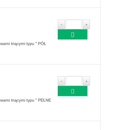
niwami tnącymi typu " PÓŁ
niwami tnącymi typu " PEŁNE