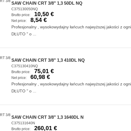
SAW CHAIN CRT 3/8" 1,3 50DL NQ
C375130050NQ
10,50 €
Brutto price:
8,54 €
Net price:
Profesjonalny , wysokowydajny łańcuch najwyższej jakości z og
DŁUTO " o ...
SAW CHAIN CRT 3/8" 1,3 410DL NQ
C375130410NQ
75,01 €
Brutto price:
60,98 €
Net price:
Profesjonalny , wysokowydajny łańcuch najwyższej jakości z og
DŁUTO " o ...
SAW CHAIN CRT 3/8" 1,3 1640DL N
C375131640N
260,01 €
Brutto price: