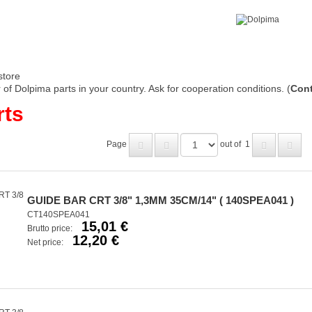
store
of Dolpima parts in your country. Ask for cooperation conditions. (
Cont
rts
Page
out of
1
GUIDE BAR CRT 3/8" 1,3MM 35CM/14" ( 140SPEA041 )
CT140SPEA041
15,01 €
Brutto price:
12,20 €
Net price: