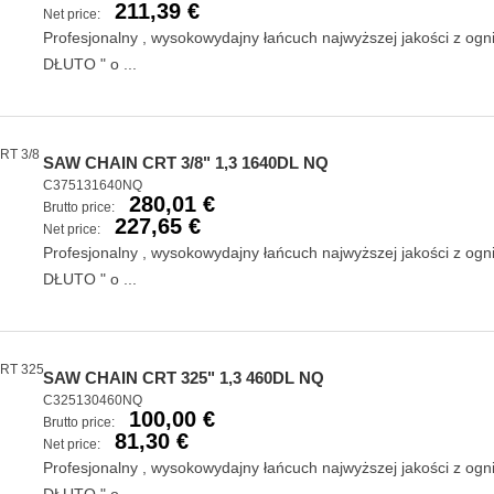
211,39 €
Net price:
Profesjonalny , wysokowydajny łańcuch najwyższej jakości z og
DŁUTO " o ...
SAW CHAIN CRT 3/8" 1,3 1640DL NQ
C375131640NQ
280,01 €
Brutto price:
227,65 €
Net price:
Profesjonalny , wysokowydajny łańcuch najwyższej jakości z og
DŁUTO " o ...
SAW CHAIN CRT 325" 1,3 460DL NQ
C325130460NQ
100,00 €
Brutto price:
81,30 €
Net price:
Profesjonalny , wysokowydajny łańcuch najwyższej jakości z og