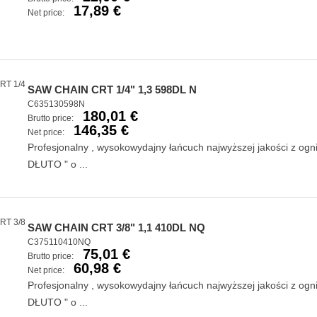
17,89 €
Net price:
SAW CHAIN CRT 1/4" 1,3 598DL N
C635130598N
180,01 €
Brutto price:
146,35 €
Net price:
Profesjonalny , wysokowydajny łańcuch najwyższej jakości z og
DŁUTO " o ...
SAW CHAIN CRT 3/8" 1,1 410DL NQ
C375110410NQ
75,01 €
Brutto price:
60,98 €
Net price:
Profesjonalny , wysokowydajny łańcuch najwyższej jakości z og
DŁUTO " o ...