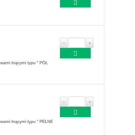
niwami tnącymi typu " PÓŁ
niwami tnącymi typu " PEŁNE