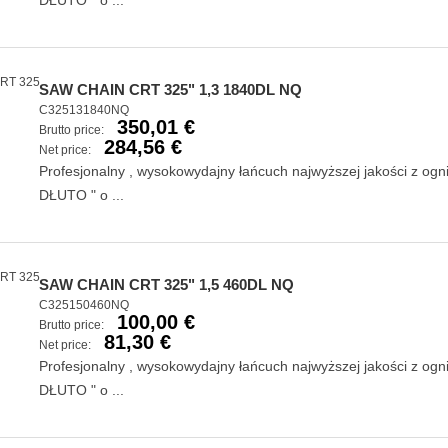
DŁUTO " o ...
SAW CHAIN CRT 325" 1,3 1840DL NQ
C325131840NQ
350,01 €
Brutto price:
284,56 €
Net price:
Profesjonalny , wysokowydajny łańcuch najwyższej jakości z og
DŁUTO " o ...
SAW CHAIN CRT 325" 1,5 460DL NQ
C325150460NQ
100,00 €
Brutto price:
81,30 €
Net price:
Profesjonalny , wysokowydajny łańcuch najwyższej jakości z og
DŁUTO " o ...