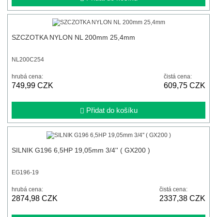
SZCZOTKA NYLON NL 200mm 25,4mm
NL200C254
hrubá cena:
čistá cena:
749,99 CZK
609,75 CZK
Přidat do košíku
SILNIK G196 6,5HP 19,05mm 3/4'' ( GX200 )
EG196-19
hrubá cena:
čistá cena:
2874,98 CZK
2337,38 CZK