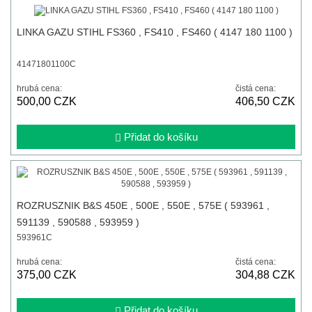
LINKA GAZU STIHL FS360 , FS410 , FS460 ( 4147 180 1100 )
41471801100C
hrubá cena:
čistá cena:
500,00 CZK
406,50 CZK
Přidat do košíku
ROZRUSZNIK B&S 450E , 500E , 550E , 575E ( 593961 ,
591139 , 590588 , 593959 )
593961C
hrubá cena:
čistá cena:
375,00 CZK
304,88 CZK
Přidat do košíku