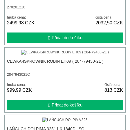
270201210
hrubá cena:
čistá cena:
2499,98 CZK
2032,50 CZK
Přidat do košíku
CEWKA-ISKROWNIK ROBIN EH09 ( 284-79430-21 )
2847943021C
hrubá cena:
čistá cena:
999,99 CZK
813 CZK
Přidat do košíku
ŁAŃCUCH DOLPIMA 325" 1,6 1840DL SQ