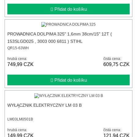
Přidat do košíku
PROWADNICA DOLPIMA 325" 1,6mm 38cm/15" 12T (
153SLGD025 , 3003 000 6811 ) STIHL
QR15-63WH
hrubá cena:
čistá cena:
749,99 CZK
609,75 CZK
Přidat do košíku
WYŁĄCZNIK ELEKTRYCZNY LM 03 B
LM03LM0501B
hrubá cena:
čistá cena:
149,99 CZK
121,94 CZK