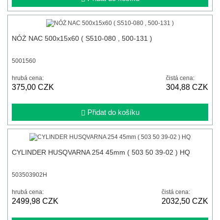
NÓŻ NAC 500x15x60 ( S510-080 , 500-131 )
5001560
hrubá cena:
čistá cena:
375,00 CZK
304,88 CZK
Přidat do košíku
CYLINDER HUSQVARNA 254 45mm ( 503 50 39-02 ) HQ
503503902H
hrubá cena:
čistá cena:
2499,98 CZK
2032,50 CZK