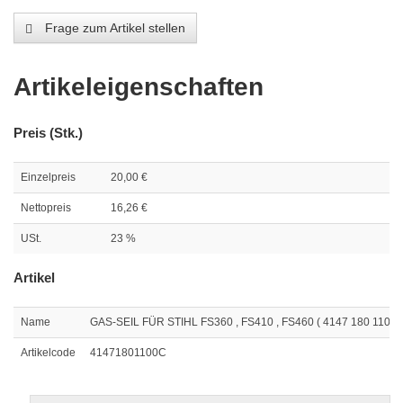
Frage zum Artikel stellen
Artikeleigenschaften
Preis (Stk.)
Einzelpreis
20,00 €
Nettopreis
16,26 €
USt.
23 %
Artikel
Name
GAS-SEIL FÜR STIHL FS360 , FS410 , FS460 ( 4147 180 1100 )
Artikelcode
41471801100C