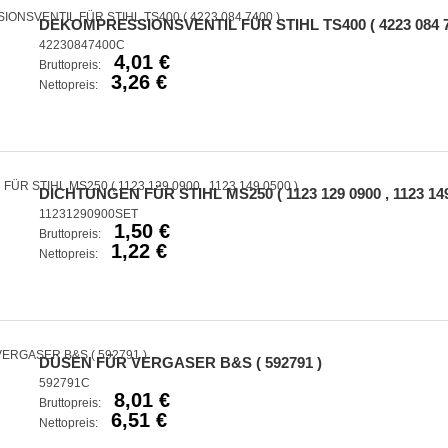
DEKOMPRESSIONSVENTIL FÜR STIHL TS400 ( 4223 084 7
42230847400C
4,01 €
Bruttopreis:
3,26 €
Nettopreis:
DICHTUNGEN FÜR STIHL MS250 ( 1123 129 0900 , 1123 149
11231290900SET
1,50 €
Bruttopreis:
1,22 €
Nettopreis:
DÜSEN FÜR VERGASER B&S ( 592791 )
592791C
8,01 €
Bruttopreis:
6,51 €
Nettopreis: