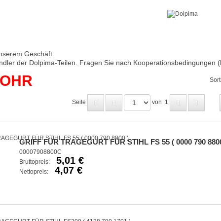
nserem Geschäft
ndler der Dolpima-Teilen. Fragen Sie nach Kooperationsbedingungen (
ROHR
Sort
Seite
von
1
GRIFF FÜR TRAGEGURT FÜR STIHL FS 55 ( 0000 790 8800
00007908800C
5,01 €
Bruttopreis:
4,07 €
Nettopreis: