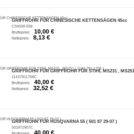
GRIFFROHR FÜR CHINESISCHE KETTENSÄGEN 45cc
CS4500-058
10,00 €
Bruttopreis:
8,13 €
Nettopreis:
GRIFFROHR FÜR GRIFFROHR FÜR STIHL MS231 , MS251 ( 
11437911706C
40,00 €
Bruttopreis:
32,52 €
Nettopreis:
GRIFFROHR FÜR HUSQVARNA 55 ( 501 87 29-07 )
501872907C
40,00 €
Bruttopreis: