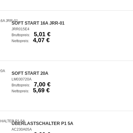
SOFT START 16A JRR-01
JRR015E4
5,01 €
Bruttopreis:
4,07 €
Nettopreis:
SOFT START 20A
LM030720A
7,00 €
Bruttopreis:
5,69 €
Nettopreis:
ÜBERLASTSCHALTER P1 5A
AC230A05A