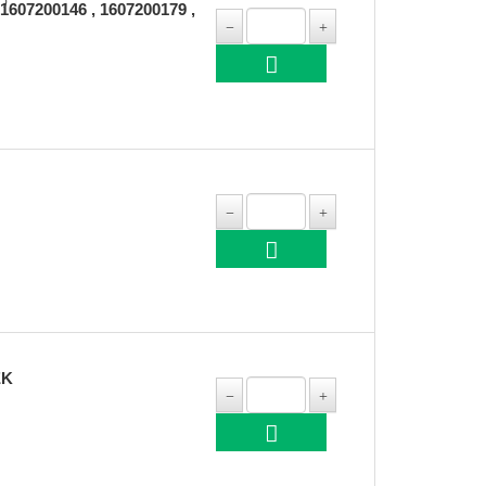
7200146 , 1607200179 ,
EK