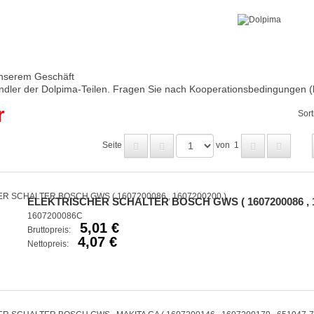
nserem Geschäft
ndler der Dolpima-Teilen. Fragen Sie nach Kooperationsbedingungen (
r
Sort
Seite
von
1
ELEKTRISCHER SCHALTER BOSCH GWS ( 1607200086 , 1
1607200086C
5,01 €
Bruttopreis:
4,07 €
Nettopreis: