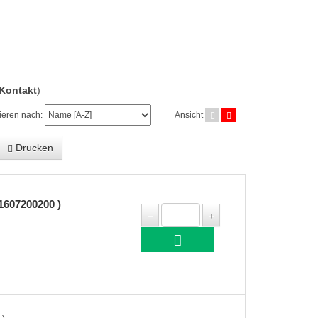
Kontakt
)
ieren nach:
Ansicht
Drucken
607200200 )