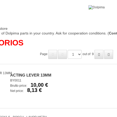
store
of Dolpima parts in your country. Ask for cooperation conditions. (
Cont
ORIOS
Page
out of
9
ACTING LEVER 13MM
BY0011
10,00 €
Brutto price:
8,13 €
Net price: