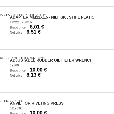
ADAPTER MM22X1,5 - NILFISK , STIHL PLATIC
FM2215NBMSP
8,01 €
Brutto price:
6,51 €
Net price:
ADJUSTABLE RUBBER OIL FILTER WRENCH
19860
10,00 €
Brutto price:
8,13 €
Net price:
ANVIL FOR RIVETING PRESS
111939C
10,00 €
Brutto price: