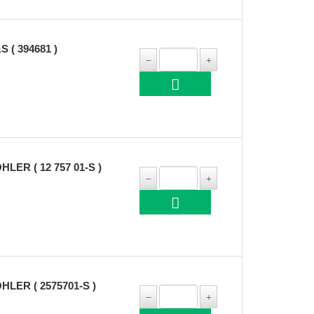
( 394681 )
ER ( 12 757 01-S )
ER ( 2575701-S )