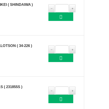
EI ( SHINDAIWA )
OTSON ( 34-226 )
( 231855S )