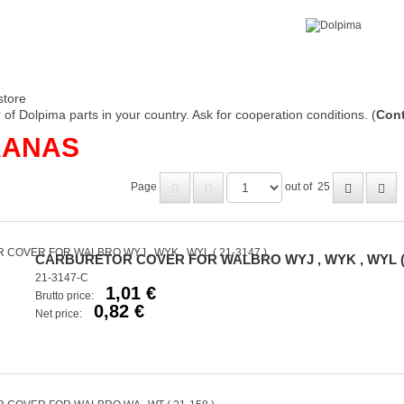
store
of Dolpima parts in your country. Ask for cooperation conditions. (
Cont
ANAS
Page
out of
25
CARBURETOR COVER FOR WALBRO WYJ , WYK , WYL ( 2
21-3147-C
1,01 €
Brutto price:
0,82 €
Net price: