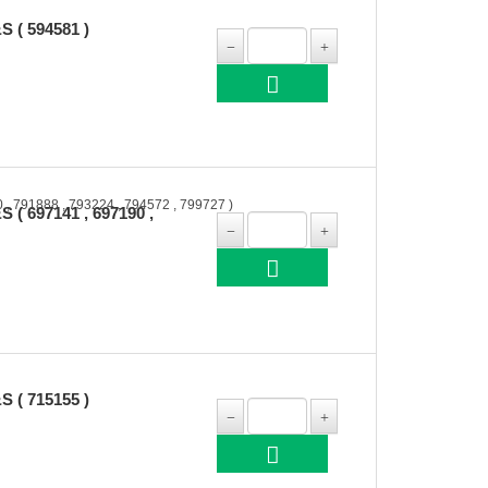
( 594581 )
697141 , 697190 ,
( 715155 )