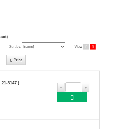
act
)
Sort by:
View
Print
1-3147 )