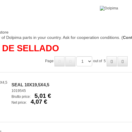
store
of Dolpima parts in your country. Ask for cooperation conditions. (
Cont
 DE SELLADO
Page
out of
5
SEAL 10X19,5X4,5
1019545
5,01 €
Brutto price:
4,07 €
Net price: