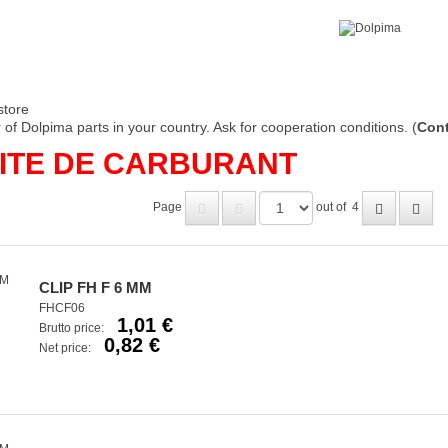
store
of Dolpima parts in your country. Ask for cooperation conditions. (
Cont
ITE DE CARBURANT
Page
out of
4
CLIP FH F 6 MM
FHCF06
1,01 €
Brutto price:
0,82 €
Net price: