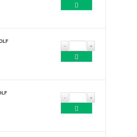
GOLF
OLF