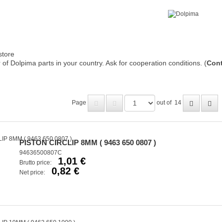
store
of Dolpima parts in your country. Ask for cooperation conditions. (
Cont
Page
out of
14
PISTON CIRCLIP 8MM ( 9463 650 0807 )
94636500807C
1,01 €
Brutto price:
0,82 €
Net price: