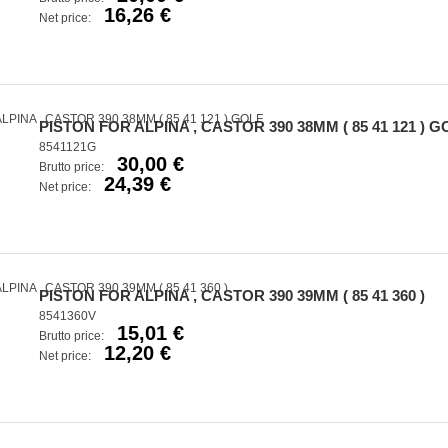
16,26 €
Net price:
PISTON FOR ALPINA , CASTOR 390 38MM ( 85 41 121 ) G
8541121G
30,00 €
Brutto price:
24,39 €
Net price:
PISTON FOR ALPINA , CASTOR 390 39MM ( 85 41 360 )
8541360V
15,01 €
Brutto price:
12,20 €
Net price: