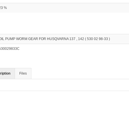
23 %
OIL PUMP WORM GEAR FOR HUSQVARNA 137 , 142 ( 530 02 98-33 )
530029833C
iption
Files