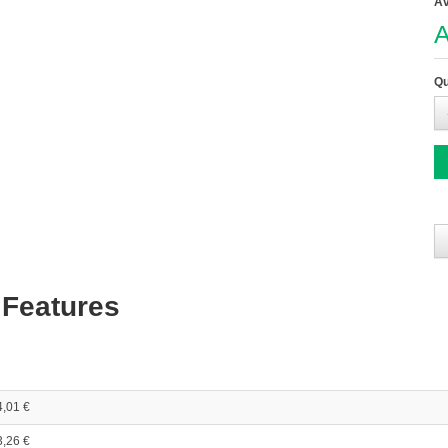
Av
A
Qu
 Features
4,01 €
3,26 €