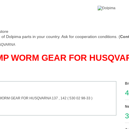
store
of Dolpima parts in your country. Ask for cooperation conditions. (
Cont
SQVARNA
MP WORM GEAR FOR HUSQVARNA
Br
4
Ne
3