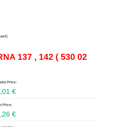
act
)
 137 , 142 ( 530 02
utto Price:
,01 €
t Price:
,26 €