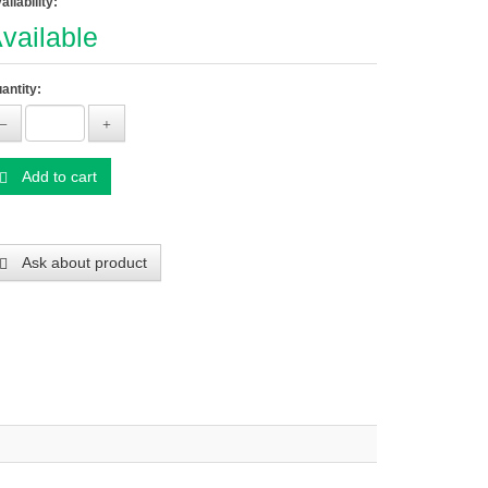
ailability:
vailable
antity:
Add to cart
Ask about product