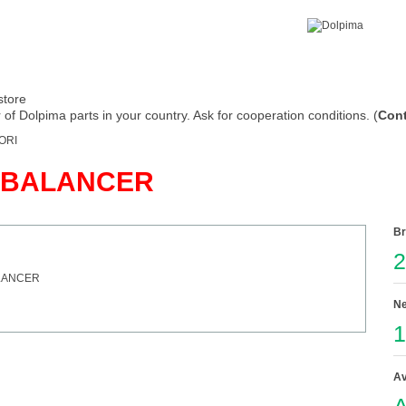
store
of Dolpima parts in your country. Ask for cooperation conditions. (
Cont
ORI
 BALANCER
Br
2
Ne
1
Av