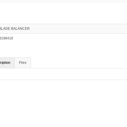
BLADE BALANCER
B198418
iption
Files