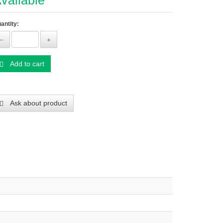
vailable
antity:
Add to cart
Ask about product