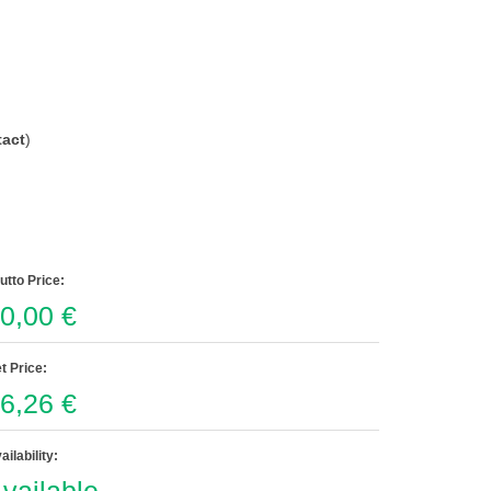
act
)
utto Price:
0,00 €
t Price:
6,26 €
ailability: