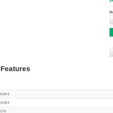
A
Qu
 Features
20,00 €
16,26 €
23 %