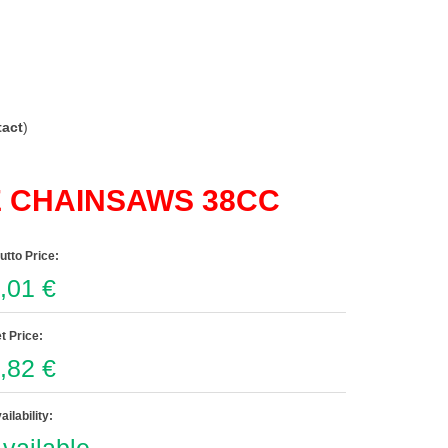
act
)
E CHAINSAWS 38CC
utto Price:
,01 €
t Price:
,82 €
ailability: