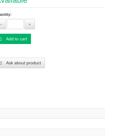
vailable
antity:
Add to cart
Ask about product