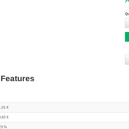
A
Qu
 Features
1,01 €
0,82 €
23 %