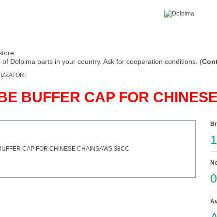
store
of Dolpima parts in your country. Ask for cooperation conditions. (
Cont
IZZATORI
IBE BUFFER CAP FOR CHINES
Br
1
Ne
0
Av