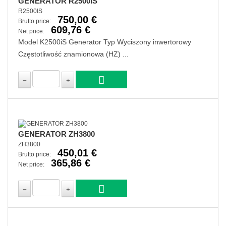
GENERATOR R2500IS
R2500IS
750,00 €
Brutto price:
609,76 €
Net price:
Model K2500iS Generator Typ Wyciszony inwertorowy
Częstotliwość znamionowa (HZ) ...
GENERATOR ZH3800
ZH3800
450,01 €
Brutto price:
365,86 €
Net price: