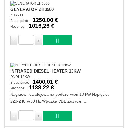
GENERATOR ZH6500
ZH6500
1250,00 €
Brutto price:
1016,26 €
Net price:
INFRARED DIESEL HEATER 13KW
DNDH13KW
1400,01 €
Brutto price:
1138,22 €
Net price:
Nagrzewnica olejowa na podczerwień 13 kW Napięcie:
220-240 V/50 Hz Wtyczka VDE Zużycie ...