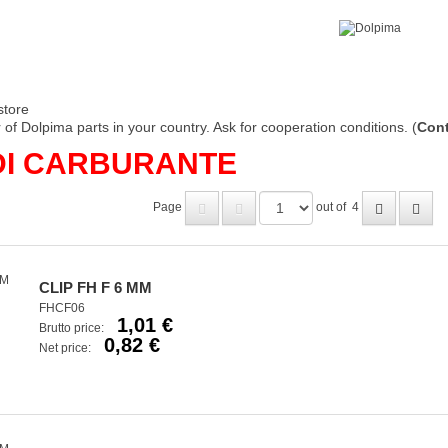
store
of Dolpima parts in your country. Ask for cooperation conditions. (
Cont
DI CARBURANTE
Page
out of
4
CLIP FH F 6 MM
FHCF06
1,01 €
Brutto price:
0,82 €
Net price: