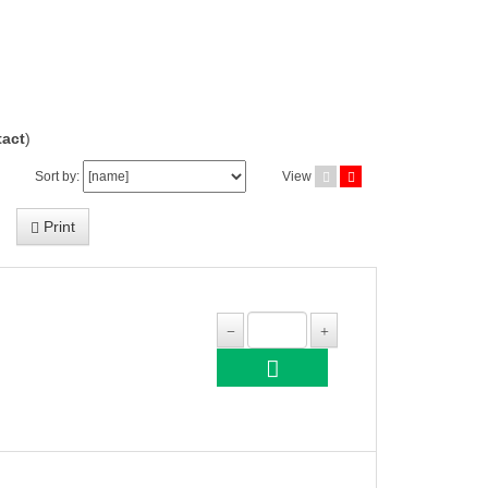
act
)
Sort by:
View
Print