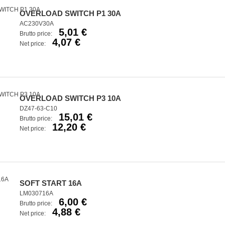
OVERLOAD SWITCH P1 30A
AC230V30A
5,01 €
Brutto price:
4,07 €
Net price:
OVERLOAD SWITCH P3 10A
DZ47-63-C10
15,01 €
Brutto price:
12,20 €
Net price:
SOFT START 16A
LM030716A
6,00 €
Brutto price:
4,88 €
Net price: