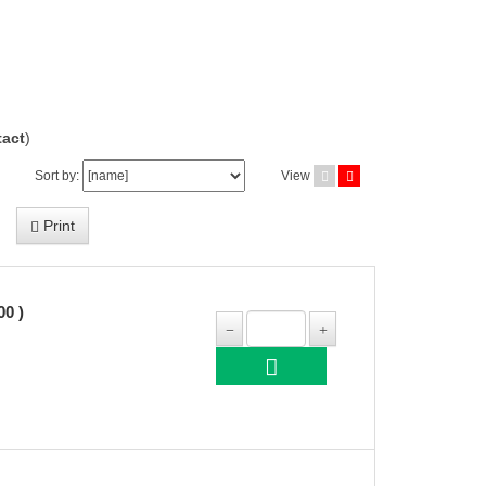
act
)
Sort by:
View
Print
0 )