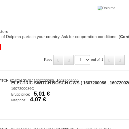
store
of Dolpima parts in your country. Ask for cooperation conditions. (
Cont
H
Page
out of
1
ELECTRIC SWITCH BOSCH GWS ( 1607200086 , 160720020
1607200086C
5,01 €
Brutto price:
4,07 €
Net price: