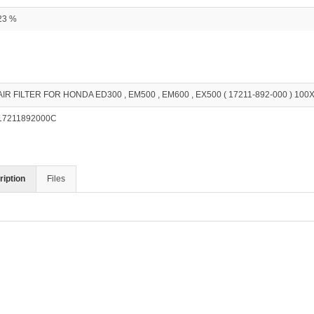
23 %
AIR FILTER FOR HONDA ED300 , EM500 , EM600 , EX500 ( 17211-892-000 ) 100
17211892000C
iption
Files