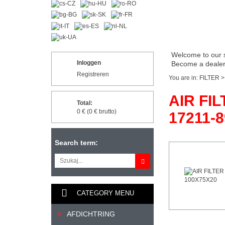
Welcome to our 
Inloggen
Become a dealer 
Registreren
You are in:
FILTER
AIR FIL
Total:
0 € (0 € brutto)
17211-8
Search term:
CATEGORY MENU
AFDICHTRING