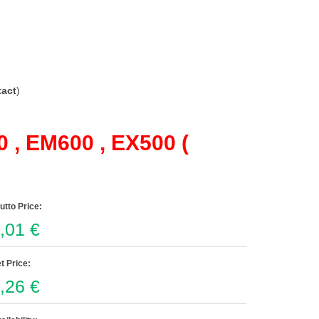
act
)
, EM600 , EX500 (
utto Price:
,01 €
t Price:
,26 €