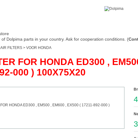
store
of Dolpima parts in your country. Ask for cooperation conditions. (
Cont
>
AIR FILTERS
>
VOOR HONDA
TER FOR HONDA ED300 , EM500 
92-000 ) 100X75X20
Br
4
Ne
3