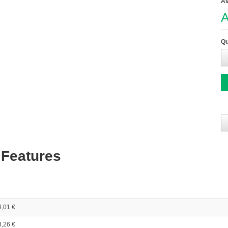
Av
A
Qu
 Features
4,01 €
3,26 €