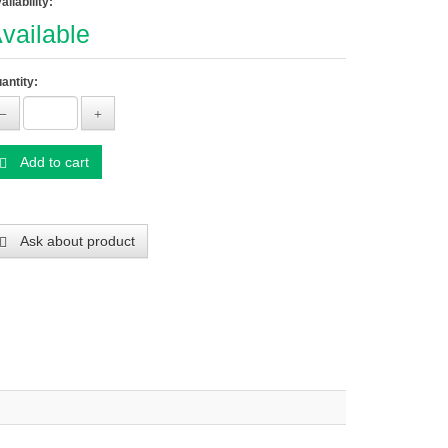
ailability:
vailable
antity:
Add to cart
Ask about product