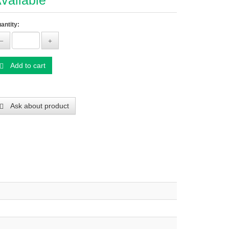
vailable
antity:
Add to cart
Ask about product