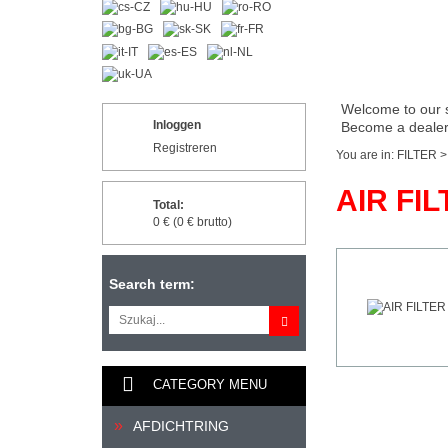
Welcome to our 
Inloggen
Become a dealer 
Registreren
You are in:
FILTER
AIR FIL
Total:
0 € (0 € brutto)
Search term:
CATEGORY MENU
AFDICHTRING