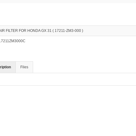
AIR FILTER FOR HONDA GX 31 ( 17211-ZM3-000 )
17211ZM3000C
iption
Files