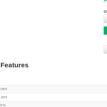
A
Qu
 Features
2,00 €
1,63 €
23 %