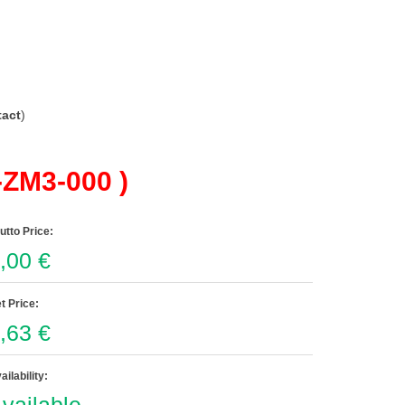
act
)
ZM3-000 )
utto Price:
,00 €
t Price:
,63 €
ailability: