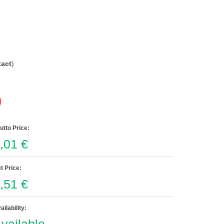
act
)
)
utto Price:
,01 €
t Price:
,51 €
ailability: