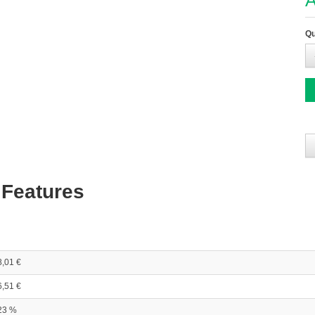
A
Qu
 Features
8,01 €
6,51 €
23 %