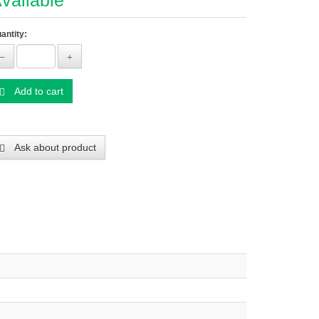
vailable
antity:
Add to cart
Ask about product