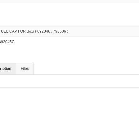
FUEL CAP FOR B&S ( 692046 , 793606 )
692046C
iption
Files