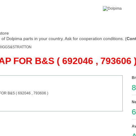
store
of Dolpima parts in your country. Ask for cooperation conditions. (
Cont
RIGGS&STRATTON
P FOR B&S ( 692046 , 793606 
Br
8
Ne
6
Av