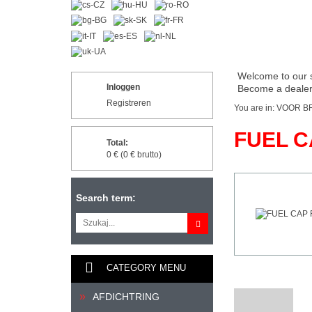
Welcome to our 
Inloggen
Become a dealer 
Registreren
You are in:
VOOR B
FUEL CA
Total:
0 € (0 € brutto)
Search term:
CATEGORY MENU
AFDICHTRING