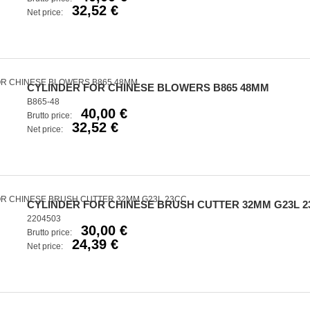
32,52 €
Net price:
CYLINDER FOR CHINESE BLOWERS B865 48MM
B865-48
40,00 €
Brutto price:
32,52 €
Net price:
CYLINDER FOR CHINESE BRUSH CUTTER 32MM G23L 2
2204503
30,00 €
Brutto price:
24,39 €
Net price: