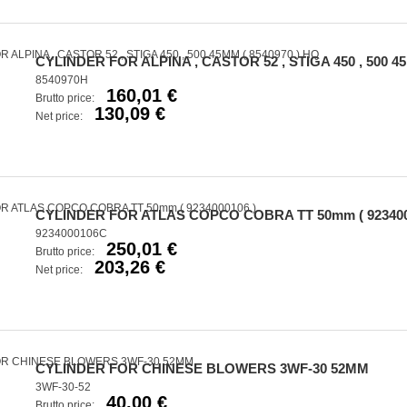
CYLINDER FOR ALPINA , CASTOR 52 , STIGA 450 , 500 45
8540970H
160,01 €
Brutto price:
130,09 €
Net price:
CYLINDER FOR ATLAS COPCO COBRA TT 50mm ( 923400
9234000106C
250,01 €
Brutto price:
203,26 €
Net price:
CYLINDER FOR CHINESE BLOWERS 3WF-30 52MM
3WF-30-52
40,00 €
Brutto price: