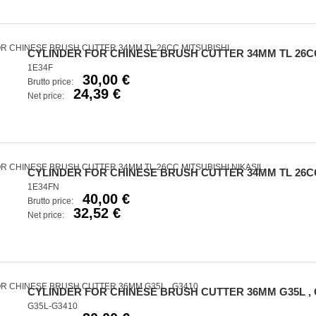
CYLINDER FOR CHINESE BRUSH CUTTER 34MM TL 26C
1E34F
30,00 €
Brutto price:
24,39 €
Net price:
CYLINDER FOR CHINESE BRUSH CUTTER 34MM TL 26CC
1E34FN
40,00 €
Brutto price:
32,52 €
Net price:
CYLINDER FOR CHINESE BRUSH CUTTER 36MM G35L , 
G35L-G3410