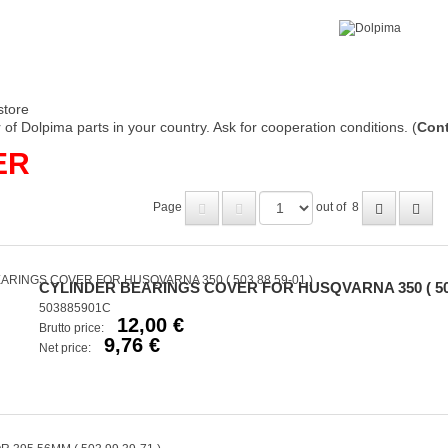
store
of Dolpima parts in your country. Ask for cooperation conditions. (
Cont
ER
Page
out of
8
CYLINDER BEARINGS COVER FOR HUSQVARNA 350 ( 503 
503885901C
12,00 €
Brutto price:
9,76 €
Net price: