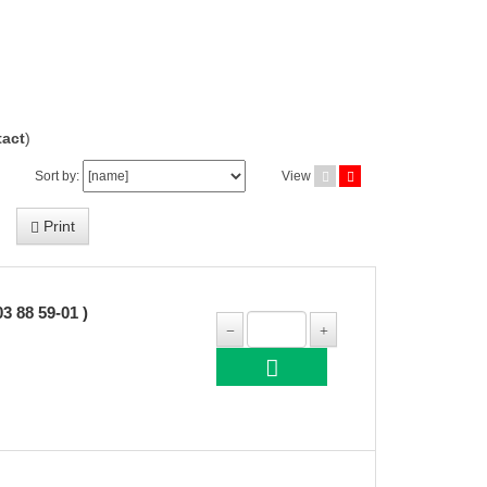
act
)
Sort by:
View
Print
88 59-01 )