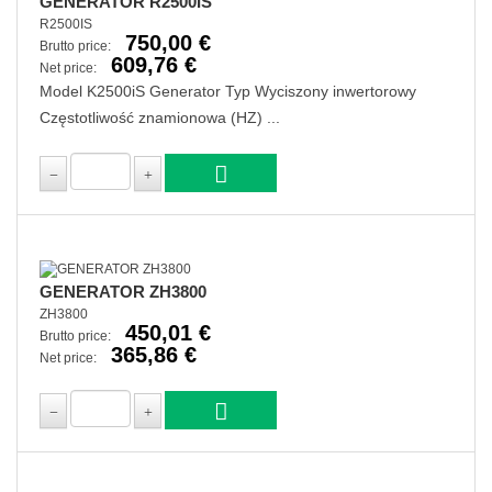
GENERATOR R2500IS
R2500IS
750,00 €
Brutto price:
609,76 €
Net price:
Model K2500iS Generator Typ Wyciszony inwertorowy
Częstotliwość znamionowa (HZ) ...
GENERATOR ZH3800
ZH3800
450,01 €
Brutto price:
365,86 €
Net price: