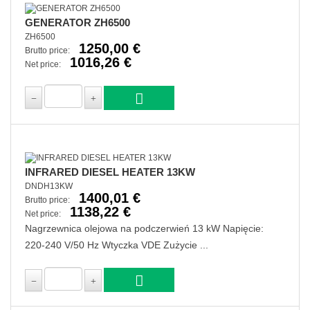
GENERATOR ZH6500
ZH6500
1250,00 €
Brutto price:
1016,26 €
Net price:
INFRARED DIESEL HEATER 13KW
DNDH13KW
1400,01 €
Brutto price:
1138,22 €
Net price:
Nagrzewnica olejowa na podczerwień 13 kW Napięcie:
220-240 V/50 Hz Wtyczka VDE Zużycie ...