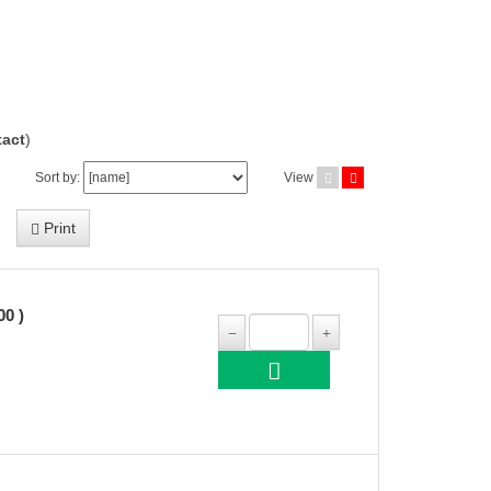
act
)
Sort by:
View
Print
0 )