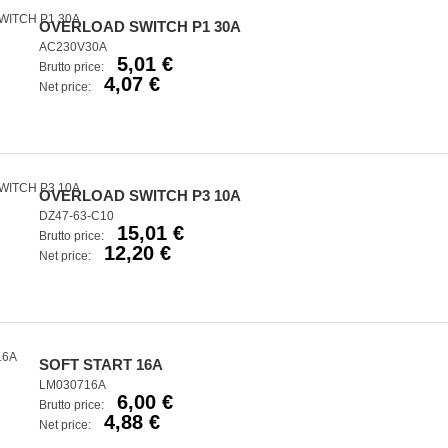
OVERLOAD SWITCH P1 30A
AC230V30A
5,01 €
Brutto price:
4,07 €
Net price:
OVERLOAD SWITCH P3 10A
DZ47-63-C10
15,01 €
Brutto price:
12,20 €
Net price:
SOFT START 16A
LM030716A
6,00 €
Brutto price:
4,88 €
Net price: