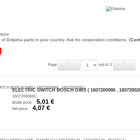
store
of Dolpima parts in your country. Ask for cooperation conditions. (
Cont
H
Page
out of
1
ELECTRIC SWITCH BOSCH GWS ( 1607200086 , 160720020
1607200086C
5,01 €
Brutto price:
4,07 €
Net price: