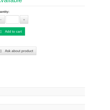
vailable
antity:
Add to cart
Ask about product