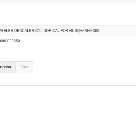
PEELER DESCALER CYLINDRICAL FOR HUSQVARNA 365
0080023650
iption
Files