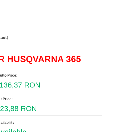
act
)
R HUSQVARNA 365
utto Price:
136,37 RON
t Price:
23,88 RON
ailability: