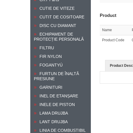
CUTIE DE VITEZE
Product
CUTIT DE COSITOARE
DISC CU DIAMANT
Name
ECHIPAMENT DE
PROTECȚIE PERSONALĂ
Product Code
FILTRU
FIR NYLON
FOGANTYÚ
Product Descr
FURTUN DE ÎNALTĂ
PRESIUNE
GARNITURI
INEL DE ETANȘARE
INELE DE PISTON
LAMA DRUJBA
LANT DRUJBA
LINIA DE COMBUSTIBIL