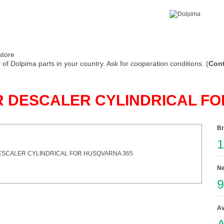
store
of Dolpima parts in your country. Ask for cooperation conditions. (
Cont
 DESCALER CYLINDRICAL FO
Br
1
Ne
9
Av