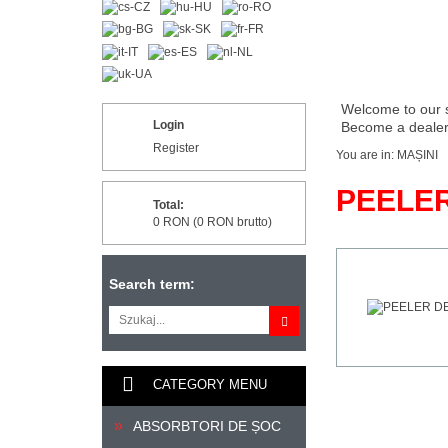
Welcome to our 
Login
Become a dealer 
Register
You are in:
MAȘINI
PEELER
Total:
0 RON (0 RON brutto)
Search term:
CATEGORY MENU
ABSORBTORI DE ȘOC