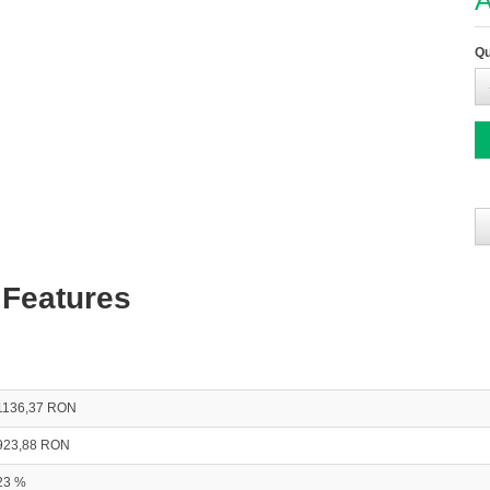
A
Qu
 Features
1136,37 RON
923,88 RON
23 %