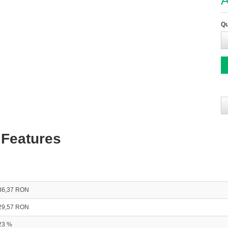
A
Qu
 Features
36,37 RON
29,57 RON
23 %