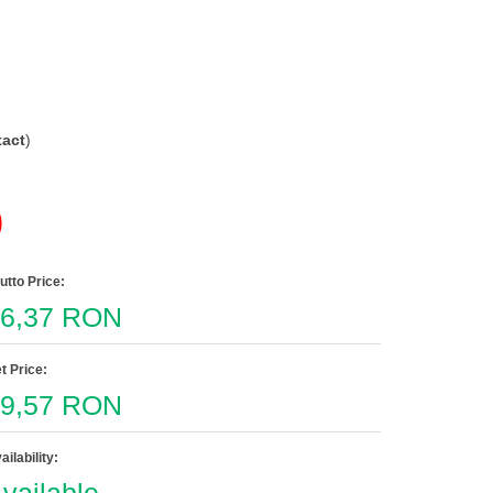
act
)
)
utto Price:
6,37 RON
t Price:
9,57 RON
ailability: