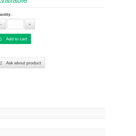
vailable
antity:
Add to cart
Ask about product