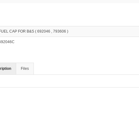
FUEL CAP FOR B&S ( 692046 , 793606 )
692046C
iption
Files