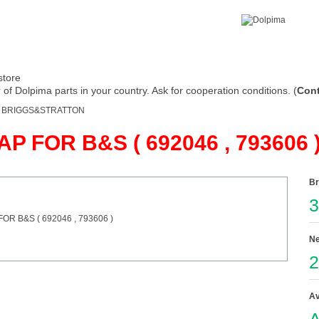
store
of Dolpima parts in your country. Ask for cooperation conditions. (
Cont
 BRIGGS&STRATTON
P FOR B&S ( 692046 , 793606 
Br
3
Ne
2
Av