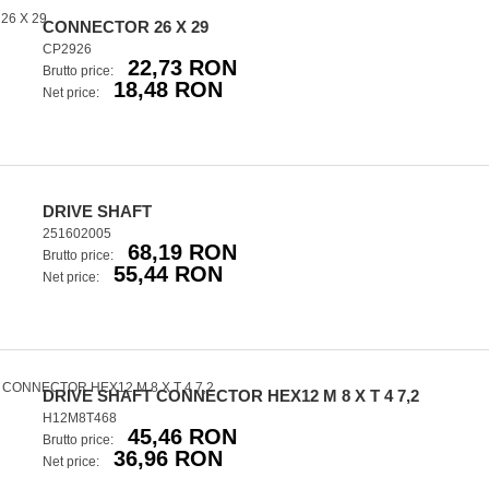
CONNECTOR 26 X 29
CP2926
22,73 RON
Brutto price:
18,48 RON
Net price:
DRIVE SHAFT
251602005
68,19 RON
Brutto price:
55,44 RON
Net price:
DRIVE SHAFT CONNECTOR HEX12 M 8 X T 4 7,2
H12M8T468
45,46 RON
Brutto price:
36,96 RON
Net price: