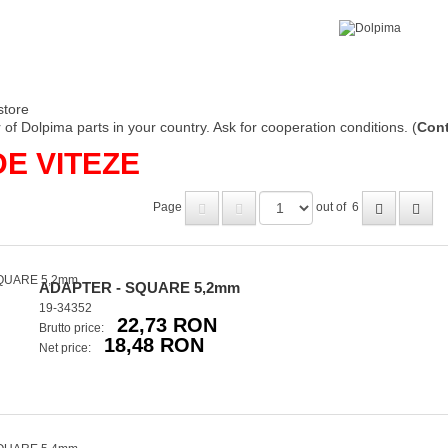
store
of Dolpima parts in your country. Ask for cooperation conditions. (
Cont
DE VITEZE
Page
out of
6
ADAPTER - SQUARE 5,2mm
19-34352
22,73 RON
Brutto price:
18,48 RON
Net price: