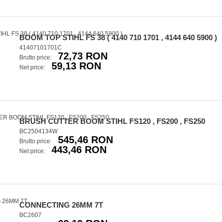
BOOM TOP STIHL FS 38 ( 4140 710 1701 , 4144 640 5900 )
41407101701C
72,73 RON
Brutto price:
59,13 RON
Net price:
BRUSH CUTTER BOOM STIHL FS120 , FS200 , FS250
BC2504134W
545,46 RON
Brutto price:
443,46 RON
Net price:
CONNECTING 26MM 7T
BC2607