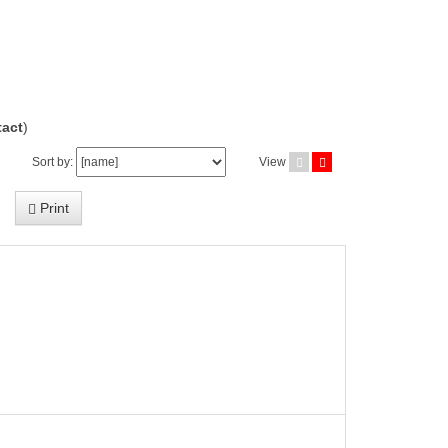
act
)
Sort by:
View
Print