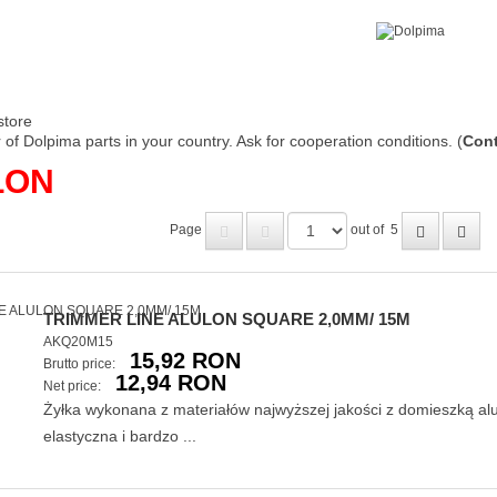
store
of Dolpima parts in your country. Ask for cooperation conditions. (
Cont
LON
Page
out of
5
TRIMMER LINE ALULON SQUARE 2,0MM/ 15M
AKQ20M15
15,92 RON
Brutto price:
12,94 RON
Net price:
Żyłka wykonana z materiałów najwyższej jakości z domieszką a
elastyczna i bardzo ...