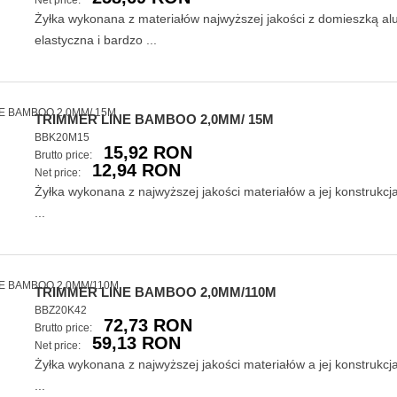
Net price:
Żyłka wykonana z materiałów najwyższej jakości z domieszką a
elastyczna i bardzo ...
TRIMMER LINE BAMBOO 2,0MM/ 15M
BBK20M15
15,92 RON
Brutto price:
12,94 RON
Net price:
Żyłka wykonana z najwyższej jakości materiałów a jej konstrukcj
...
TRIMMER LINE BAMBOO 2,0MM/110M
BBZ20K42
72,73 RON
Brutto price:
59,13 RON
Net price:
Żyłka wykonana z najwyższej jakości materiałów a jej konstrukcj
...