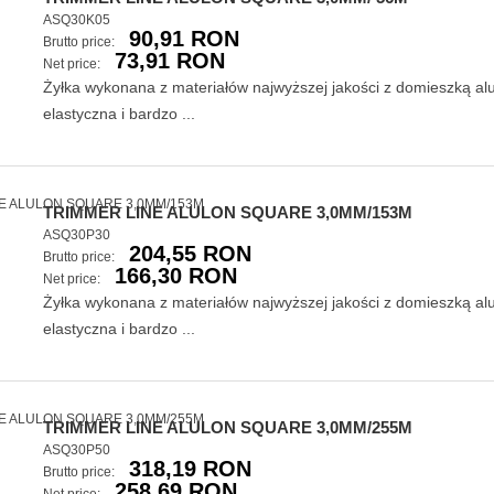
ASQ30K05
90,91 RON
Brutto price:
73,91 RON
Net price:
Żyłka wykonana z materiałów najwyższej jakości z domieszką a
elastyczna i bardzo ...
TRIMMER LINE ALULON SQUARE 3,0MM/153M
ASQ30P30
204,55 RON
Brutto price:
166,30 RON
Net price:
Żyłka wykonana z materiałów najwyższej jakości z domieszką a
elastyczna i bardzo ...
TRIMMER LINE ALULON SQUARE 3,0MM/255M
ASQ30P50
318,19 RON
Brutto price:
258,69 RON