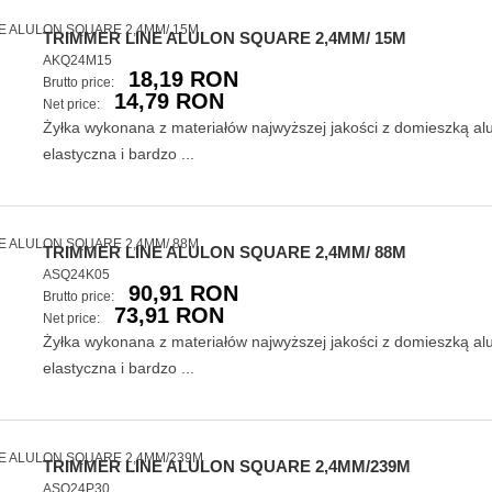
TRIMMER LINE ALULON SQUARE 2,4MM/ 15M
AKQ24M15
18,19 RON
Brutto price:
14,79 RON
Net price:
Żyłka wykonana z materiałów najwyższej jakości z domieszką a
elastyczna i bardzo ...
TRIMMER LINE ALULON SQUARE 2,4MM/ 88M
ASQ24K05
90,91 RON
Brutto price:
73,91 RON
Net price:
Żyłka wykonana z materiałów najwyższej jakości z domieszką a
elastyczna i bardzo ...
TRIMMER LINE ALULON SQUARE 2,4MM/239M
ASQ24P30