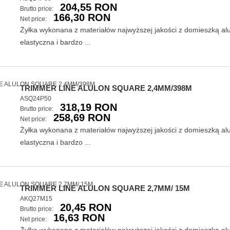
204,55 RON
Brutto price:
166,30 RON
Net price:
Żyłka wykonana z materiałów najwyższej jakości z domieszką a
elastyczna i bardzo ...
TRIMMER LINE ALULON SQUARE 2,4MM/398M
ASQ24P50
318,19 RON
Brutto price:
258,69 RON
Net price:
Żyłka wykonana z materiałów najwyższej jakości z domieszką a
elastyczna i bardzo ...
TRIMMER LINE ALULON SQUARE 2,7MM/ 15M
AKQ27M15
20,45 RON
Brutto price:
16,63 RON
Net price: