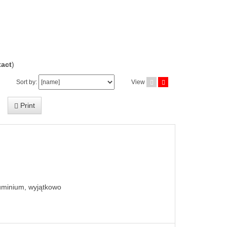
act
)
Sort by:
View
Print
luminium, wyjątkowo