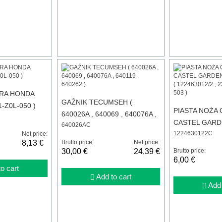
TRA HONDA
GAŹNIK TECUMSEH (
-Z0L-050 )
PIASTA NOŻA 
640026A , 640069 , 640076A ,
CASTEL GARD
640026AC
640119 , 640262 )
1224630122C
Net price:
H53mm ( 12246
8,13 €
Brutto price:
Net price:
22463012/0 , 1
30,00 €
24,39 €
Brutto price:
6,00 €
o cart
Add to cart
Add 