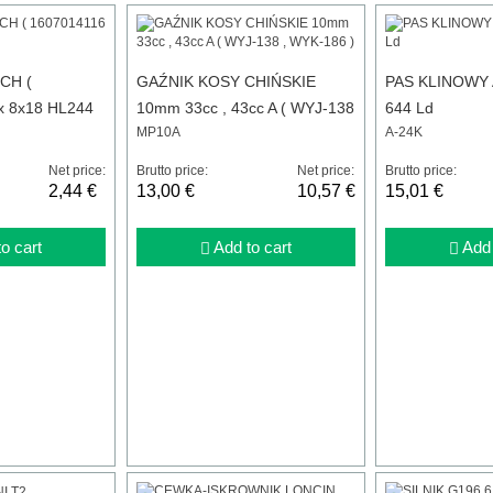
CH (
GAŹNIK KOSY CHIŃSKIE
PAS KLINOWY A
x 8x18 HL244
10mm 33cc , 43cc A ( WYJ-138
644 Ld
MP10A
A-24K
, WYK-186 )
Net price:
Brutto price:
Net price:
Brutto price:
2,44 €
13,00 €
10,57 €
15,01 €
o cart
Add to cart
Add 