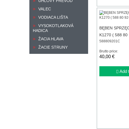
UHLOVÝ PREVOD
VALEC
VODIACA LIŠTA
VYSOKOTLAKOVÁ
BĘBEN SPRZĘ
HADICA
K1270 ( 588 80 
ŽACIA HLAVA
588809201C
ŽACIE STRUNY
Brutto price:
40,00 €
Add t