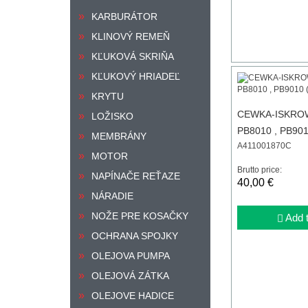
KARBURÁTOR
KLINOVÝ REMEŇ
KĽUKOVÁ SKRIŇA
KĽUKOVÝ HRIADEĽ
KRYTU
CEWKA-ISKRO
LOŽISKO
PB8010 , PB901
MEMBRÁNY
A411001870C
001870 )
MOTOR
Brutto price:
NAPÍNAČE REŤAZE
40,00 €
NÁRADIE
NOŽE PRE KOSAČKY
Add t
OCHRANA SPOJKY
OLEJOVA PUMPA
OLEJOVÁ ZÁTKA
OLEJOVE HADICE