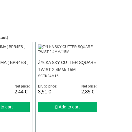
act
)
MA ( BPR4ES ,
ŻYŁKA SKY-CUTTER SQUARE
TWIST 2,4MM/ 15M
SCTK24M15
Net price:
Brutto price:
Net price:
2,44 €
3,51 €
2,85 €
to cart
Add to cart