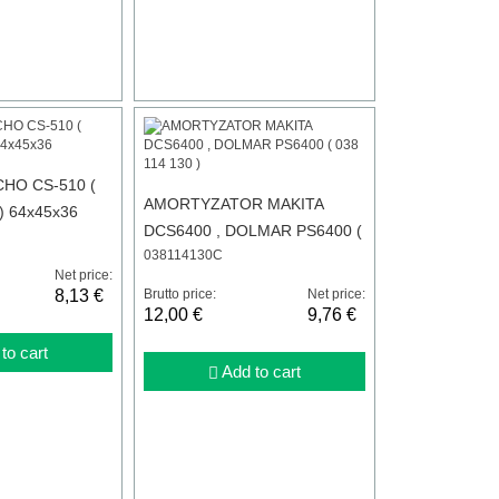
CHO CS-510 (
AMORTYZATOR MAKITA
) 64x45x36
DCS6400 , DOLMAR PS6400 (
038114130C
038 114 130 )
Net price:
8,13 €
Brutto price:
Net price:
12,00 €
9,76 €
to cart
Add to cart