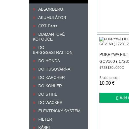
ABSORBERU
AKUMULÁTOR
CRT Parts
DIAMANTOVÉ
KOTOUČE
DO
BRIGGS&STRATTON
POKRYWA FIL
DO HONDA
GCV160 ( 17231
17231Z0L050C
DO HUSQVARNA
DO KARCHER
Brutto price:
10,00 €
DO KOHLER
DO STIHL
Add t
DO WACKER
ELEKTRICKÝ SYSTÉM
FILTER
KÁBEL