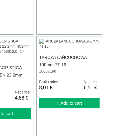
TARCZA ŁAŃCUCHOWA
100mm 7T 16
GGP STIGA
10007160
EN 22,2mm
3012/2 ,
Brutto price:
Net price:
8,01 €
6,51 €
7-503 )
Net price:
4,88 €
Add to cart
to cart