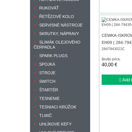
RUKOVÄŤ
ŘETĚZOVÉ KOLO
SERVISNÉ NÁSTROJE
SKRUTKY, NÁPRAVY
CEWKA-ISKRO
SLIMÁK OLEJOVÉHO
EH09 ( 284-794
ČERPADLA
2847943021C
SPARK PLUGS
Brutto price:
SPOJKA
40,00 €
STROJE
Add t
SWITCH
ŠTARTÉR
TESNENIE
TESNIACI KRÚŽOK
TLMIČ
UHLÍKOVE KEFY