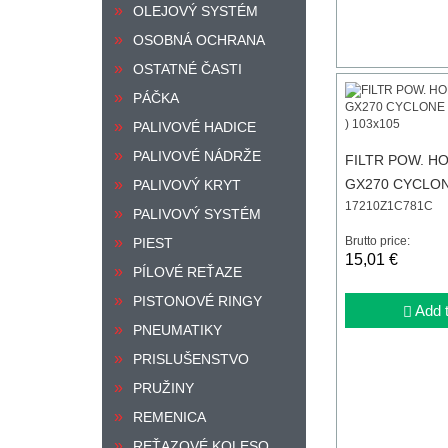
OLEJOVÝ SYSTÉM
OSOBNÁ OCHRANA
OSTATNÉ ČASTI
PÁČKA
PALIVOVÉ HADICE
PALIVOVÉ NÁDRŽE
FILTR POW. HO
GX270 CYCLONE
PALIVOVÝ KRYT
17210Z1C781C
Z1C-781 ) 103x
PALIVOVÝ SYSTÉM
Brutto price:
PIEST
15,01 €
PÍLOVÉ REŤAZE
PISTONOVÉ RINGY
Add t
PNEUMATIKY
PRISLUŠENSTVO
PRUŽINY
REMENICA
REŤAZOVÉ KOLESO