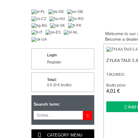
Welcome to our 
Become a dealer 
Login
ŻYŁKA TAIJI 2
Register
TJK24M15
Total:
0 € (0 € brutto)
Brutto price:
4,01 €
Search term:
Add t
CATEGORY MENU