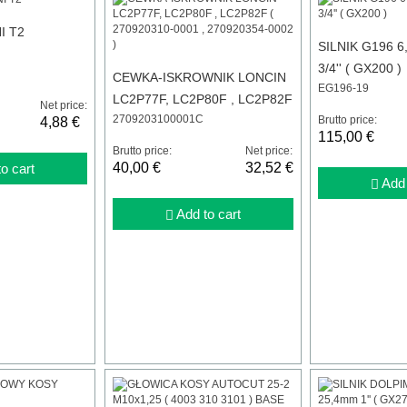
I T2
SILNIK G196 
3/4'' ( GX200 )
CEWKA-ISKROWNIK LONCIN
EG196-19
LC2P77F, LC2P80F , LC2P82F
Net price:
2709203100001C
( 270920310-0001 ,
Brutto price:
4,88 €
115,00 €
270920354-0002 )
Brutto price:
Net price:
40,00 €
32,52 €
o cart
Add 
Add to cart