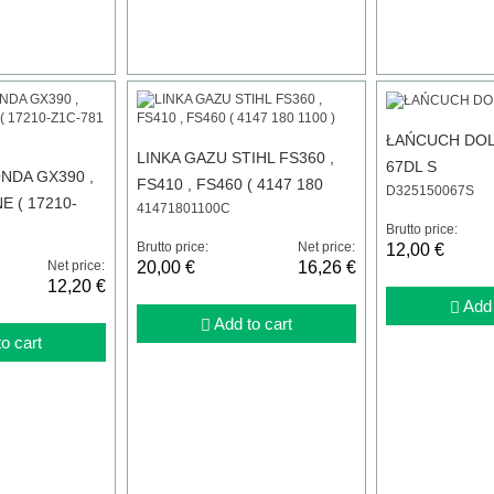
ŁAŃCUCH DOLP
LINKA GAZU STIHL FS360 ,
67DL S
NDA GX390 ,
FS410 , FS460 ( 4147 180
D325150067S
 ( 17210-
41471801100C
1100 )
105
Brutto price:
Brutto price:
Net price:
12,00 €
Net price:
20,00 €
16,26 €
12,20 €
Add 
Add to cart
o cart