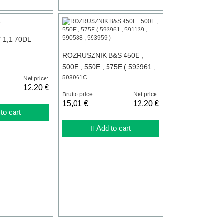
 1,1 70DL
ROZRUSZNIK B&S 450E ,
500E , 550E , 575E ( 593961 ,
593961C
591139 , 590588 , 593959 )
Net price:
12,20 €
Brutto price:
Net price:
15,01 €
12,20 €
to cart
Add to cart