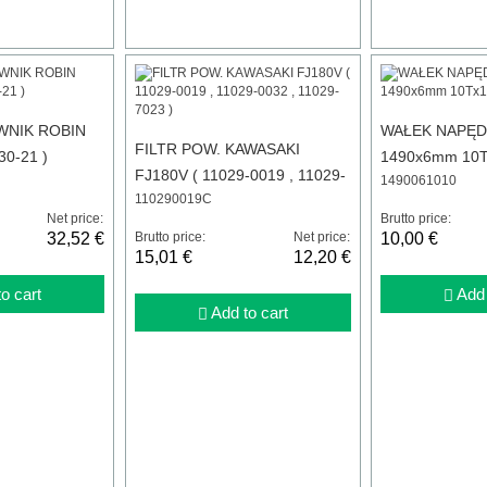
WNIK ROBIN
WAŁEK NAPĘ
FILTR POW. KAWASAKI
30-21 )
1490x6mm 10
FJ180V ( 11029-0019 , 11029-
1490061010
110290019C
0032 , 11029-7023 )
Net price:
Brutto price:
32,52 €
Brutto price:
Net price:
10,00 €
15,01 €
12,20 €
o cart
Add 
Add to cart