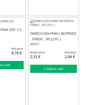
IMA 325" 1,5
ŚWIECA DOLPIMA ( BCPR5ES
, FR8DC , RC12YC )
K6RTC
Net price:
Brutto price:
Net price:
9,76 €
2,51 €
2,04 €
to cart
Add to cart