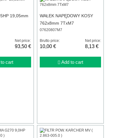
6,5HP 19,05mm
WAŁEK NAPĘDOWY KOSY
762x8mm 7TxM7
07620807M7
Net price:
Brutto price:
Net price:
93,50 €
10,00 €
8,13 €
to cart
Add to cart