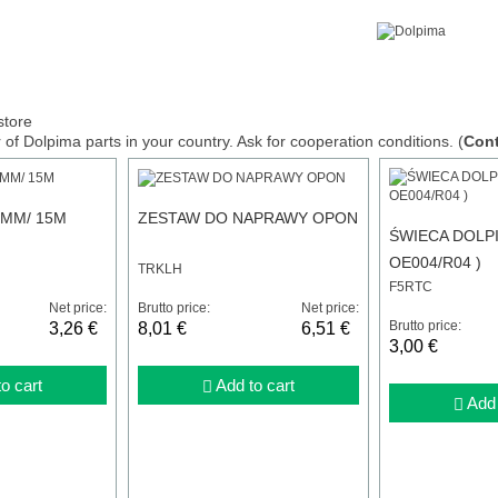
store
of Dolpima parts in your country. Ask for cooperation conditions. (
Cont
,4MM/ 15M
ZESTAW DO NAPRAWY OPON
ŚWIECA DOLPI
OE004/R04 )
TRKLH
F5RTC
Net price:
Brutto price:
Net price:
Brutto price:
3,26 €
8,01 €
6,51 €
3,00 €
o cart
Add to cart
Add 