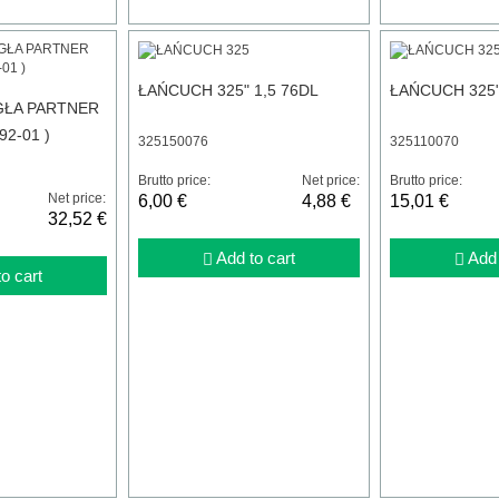
ŁAŃCUCH 325" 1,5 76DL
ŁAŃCUCH 325"
GŁA PARTNER
92-01 )
325150076
325110070
Brutto price:
Net price:
Brutto price:
Net price:
6,00 €
4,88 €
15,01 €
32,52 €
Add to cart
Add 
o cart