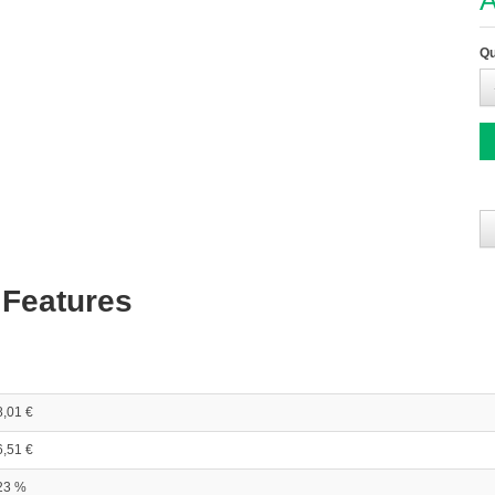
A
Qu
 Features
8,01 €
6,51 €
23 %