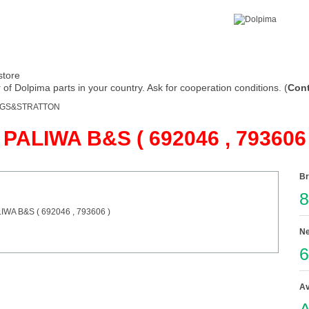
store
of Dolpima parts in your country. Ask for cooperation conditions. (
Cont
GGS&STRATTON
ALIWA B&S ( 692046 , 793606 
Br
8
Ne
6
Av