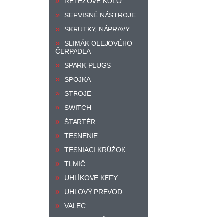
ŘETĚZOVÉ KOLO
SERVISNÉ NÁSTROJE
SKRUTKY, NÁPRAVY
SLIMÁK OLEJOVÉHO
ČERPADLA
SPARK PLUGS
SPOJKA
STROJE
SWITCH
ŠTARTÉR
TESNENIE
TESNIACI KRÚŽOK
TLMIČ
UHLÍKOVE KEFY
UHLOVÝ PREVOD
VALEC