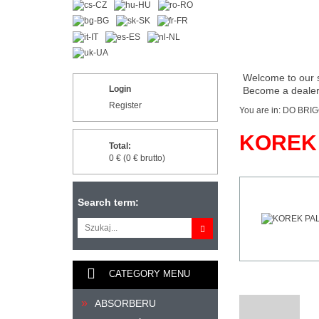
Welcome to our 
Login
Become a dealer 
Register
You are in:
DO BRI
KOREK P
Total:
0 € (0 € brutto)
Search term:
CATEGORY MENU
ABSORBERU