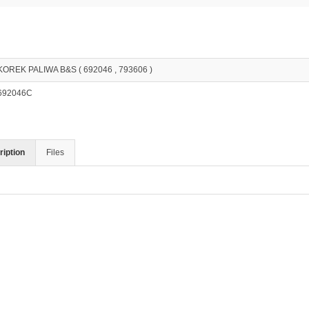
KOREK PALIWA B&S ( 692046 , 793606 )
692046C
iption
Files