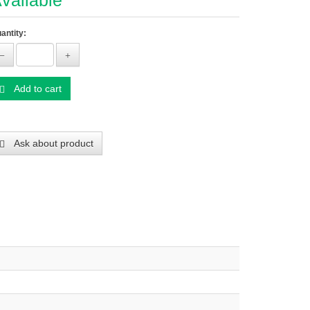
vailable
antity:
Add to cart
Ask about product