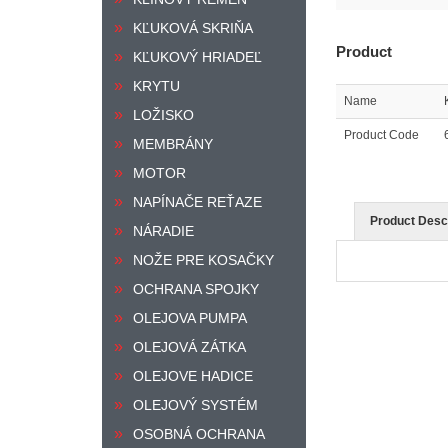
KĽUKOVÁ SKRIŇA
Product
KĽUKOVÝ HRIADEĽ
KRYTU
Name
LOŽISKO
Product Code
MEMBRÁNY
MOTOR
NAPÍNAČE REŤAZE
Product Descr
NÁRADIE
NOŽE PRE KOSAČKY
OCHRANA SPOJKY
OLEJOVA PUMPA
OLEJOVÁ ZÁTKA
OLEJOVE HADICE
OLEJOVÝ SYSTÉM
OSOBNÁ OCHRANA