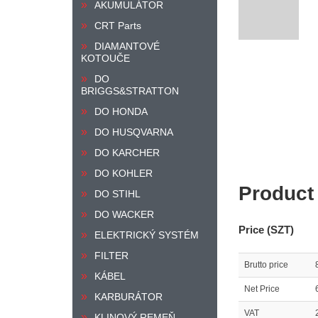
AKUMULÁTOR
CRT Parts
DIAMANTOVÉ
KOTOUČE
DO
BRIGGS&STRATTON
DO HONDA
DO HUSQVARNA
DO KARCHER
DO KOHLER
Product
DO STIHL
DO WACKER
Price (SZT)
ELEKTRICKÝ SYSTÉM
FILTER
Brutto price
KÁBEL
Net Price
KARBURÁTOR
VAT
KLINOVÝ REMEŇ