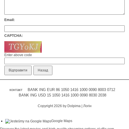
Email:
CAPTCHA:
Enter above code
контакт
BANK ING EUR 86 1050 1416 1000 0090 8003 0712
BANK ING USD 15 1050 1416 1000 0090 8030 2038
Copyright 2026 by Dolpima
|
Логін
Google Maps
Discover the latest movies and high-quality streaming options at
sflix.com
.